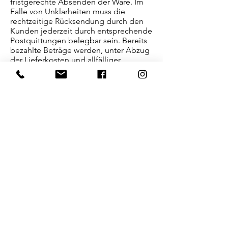
fristgerechte Absenden der Ware. Im
Falle von Unklarheiten muss die
rechtzeitige Rücksendung durch den
Kunden jederzeit durch entsprechende
Postquittungen belegbar sein. Bereits
bezahlte Beträge werden, unter Abzug
der Lieferkosten und allfälliger
Gebühren, zurückerstattet.
Das Rückgabe- bzw. Widerrufsrecht gilt
nicht bei persönlich angefertigten
Produkten oder extra für Kunden
bestellte Artikel, die eindeutig auf die
Bedürfnisse des Bestellers/Käufers
ausgewählt und bestellt wurden.
Schlussbestimmungen
Sollte sich eine Bestimmung dieser
AGB als ungültig oder unwirksam
erweisen, berührt dies den Bestand
und die Gültigkeit der übrigen
Bestimmungen nicht. In diesem Fall
sind wir verpflichtet, die ungültige