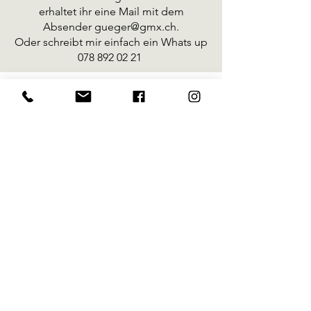
erhaltet ihr eine Mail mit dem
Absender
gueger@gmx.ch
.
Oder schreibt mir einfach ein Whats up
078 892 02 21
Kontakt
Pfotenträume
Evelyne Stettler
078 892 02 21
me@pfotentraeume.ch
Impressum
Reparaturservice