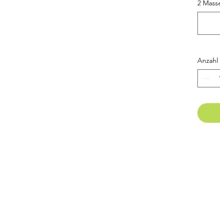
Variant
2 Mass
Diese 
klein
Anzahl