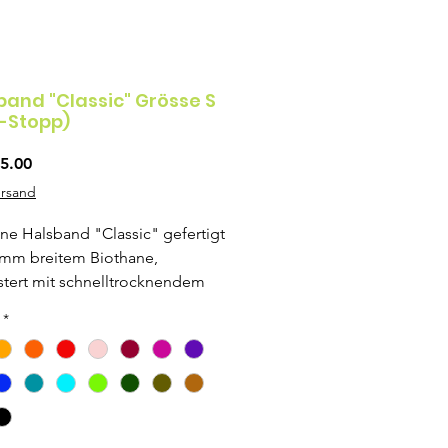
band "Classic" Grösse S
-Stopp)
Preis
5.00
ersand
ne Halsband "Classic" gefertigt
9mm breitem Biothane,
tert mit schnelltrocknendem
mungsaktivem Material.
*
äge nur in Silber erhältlich.
lster ist das Halsband 25mm
polsterte und nicht gepolsterte