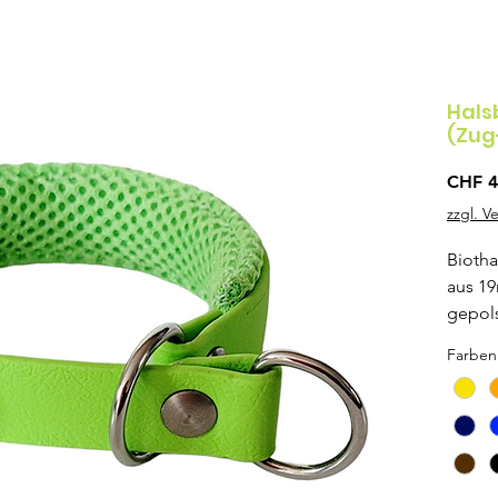
Hals
(Zug
CHF 4
zzgl. V
Biotha
aus 1
gepols
und at
Farben
Beschl
Mit Po
breit.
Als ge