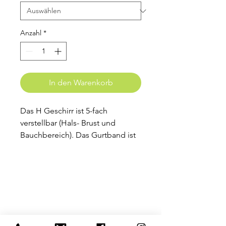
Anzahl
*
In den Warenkorb
Das H Geschirr ist 5-fach
verstellbar (Hals- Brust und
Bauchbereich). Das Gurtband ist
mit Wasserabweissender
Webware ummantelt und enthält
zwei Sicherheits-Klickverschlüsse
aus Kunststoff, welche einen
bequemen Einstieg ermöglichen.
Die Beschläge sind aus Edelstahl
und Kunststoff.