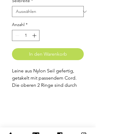
Seilbreite
*
Anzahl
*
In den Warenkorb
Leine aus Nylon Seil gefertig,
getakelt mit passendem Cord.
Die oberen 2 Ringe sind durch
einen Knopf befestigt. Diese
lassen sich leicht lösen, so das
Du die nach deinen wünschen
verstellen kannst.
Abgebildet ist die Leine in der