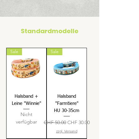
Standardmodelle
Sale
Sale
Halsband +
Halsband
Leine "Winnie"
"Farmtiere"
HU 30-35cm
Nicht
verfügbar
Standardpreis
Sale-Preis
CHF 50.00
CHF 30.00
zzgl. Versand