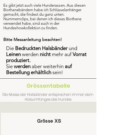
Es gibt jetzt auch viele Hunderassen. Aus diesen
Biothanebändern habe ich Schlüsselanhänger
gemacht, die findest du ganz unten.
Nummernclips, bei denen ich dieses Biothane
verwendet habe, sind auch in der
Hundeshowkollektion zu finden.
Bitte Messanleitung beachten!
Die
Bedruckten Halsbänder
und
Leinen
werden
nicht
mehr auf
Vorrat
produziert.
Sie
werden
aber weiterhin
auf
Bestellung erhältlich
sein!
Grössentabelle
Die Masse der Halsbänder entsprechen immer dem
Halsumfanges des Hundes
Grösse XS