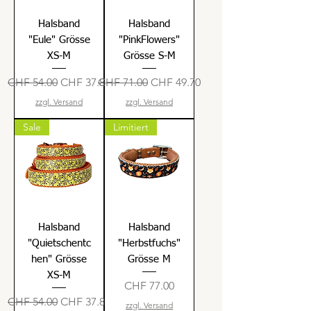
Halsband
Halsband
"Eule" Grösse
"PinkFlowers"
XS-M
Grösse S-M
Standardpreis
Sale-Preis
Standardpreis
Sale-Preis
CHF 54.00
CHF 37.80
CHF 71.00
CHF 49.70
zzgl. Versand
zzgl. Versand
Sale
Limitiert
Halsband
Halsband
"Quietschentc
"Herbstfuchs"
hen" Grösse
Grösse M
XS-M
Preis
CHF 77.00
Standardpreis
Sale-Preis
CHF 54.00
CHF 37.80
zzgl. Versand