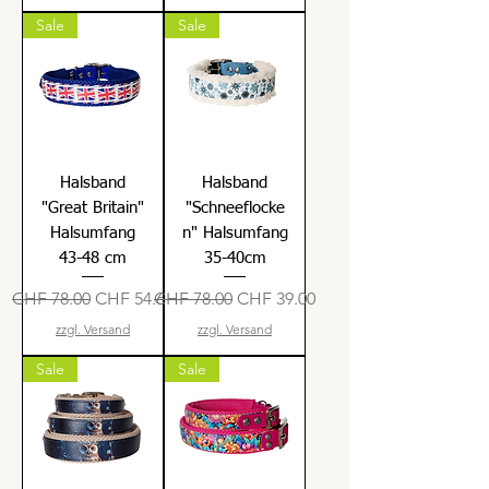
Sale
Sale
Halsband
Halsband
"Great Britain"
"Schneeflocke
Halsumfang
n" Halsumfang
43-48 cm
35-40cm
Standardpreis
Sale-Preis
Standardpreis
Sale-Preis
CHF 78.00
CHF 54.60
CHF 78.00
CHF 39.00
zzgl. Versand
zzgl. Versand
Sale
Sale