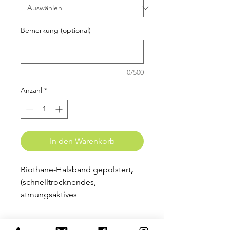
Bemerkung (optional)
0/500
Anzahl
*
In den Warenkorb
Biothane-Halsband gepolstert
,
(schnelltrocknendes,
atmungsaktives
Material)
,
Schnallenverschluss (Sil
ber) und Dekorelemente aus