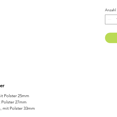
Königs
Hellgr
Anzahl
Dunke
Diese 
erhält
"Class
Abgebi
verzin
er
it Polster 25mm
t Polster 27mm
, mit Polster 33mm