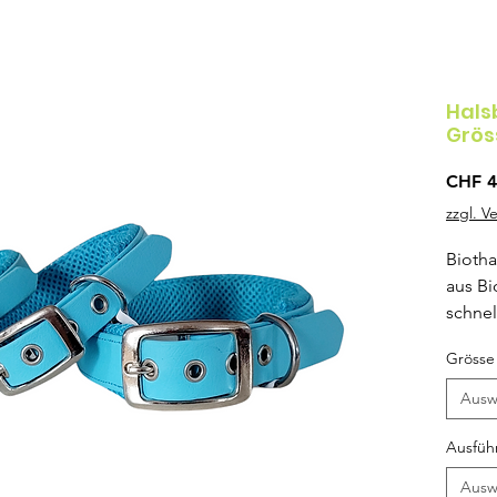
Hals
Grös
CHF 4
zzgl. V
Biotha
aus Bi
schne
atmung
Grösse
Schnal
der XS
Ausw
Jedes
Ausfüh
und Po
Ausw