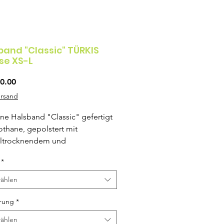
band "Classic" TÜRKIS
se XS-L
Preis
0.00
ersand
ne Halsband "Classic" gefertigt
othane, gepolstert mit
lltrocknendem und
saktivem Material, mit
*
lenverschluss und Ösen (ausser
 Variante) .
ählen
 Halsband kann auch ohne Ösen
rung
*
lster, sowie mit
ählen